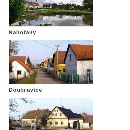
Nahořany
Doubravice