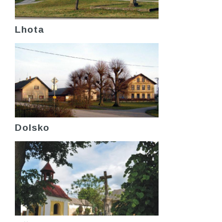
Lhota
Dolsko