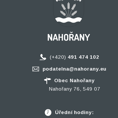
(+420)
491 474 102
podatelna@nahorany.eu
Obec Nahořany
Nahořany 76, 549 07
Úřední hodiny: