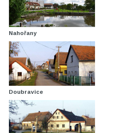
Nahořany
Doubravice