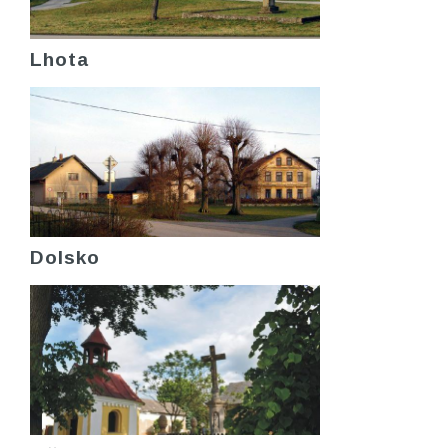
Lhota
Dolsko