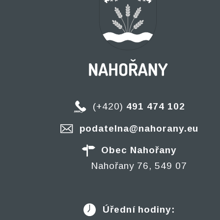
(+420)
491 474 102
podatelna@nahorany.eu
Obec Nahořany
Nahořany 76, 549 07
Úřední hodiny: