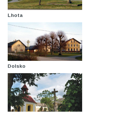
Lhota
Dolsko