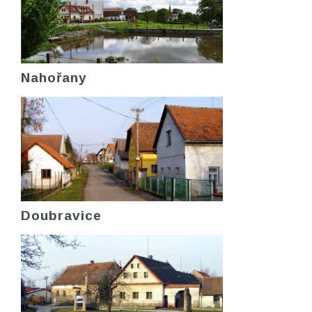
Nahořany
Doubravice