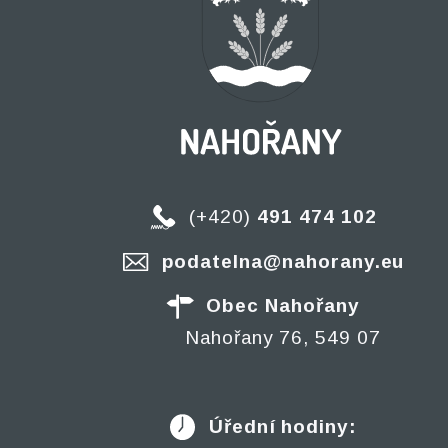
(+420)
491 474 102
podatelna@nahorany.eu
Obec Nahořany
Nahořany 76, 549 07
Úřední hodiny: