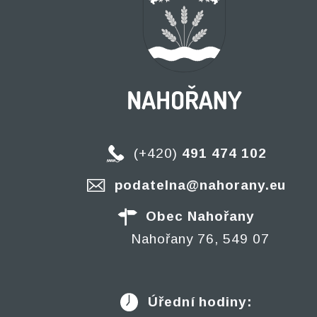
(+420)
491 474 102
podatelna@nahorany.eu
Obec Nahořany
Nahořany 76, 549 07
Úřední hodiny: