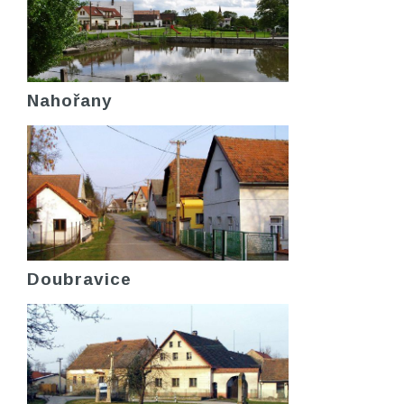
Nahořany
Doubravice