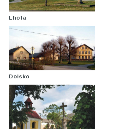
Lhota
Dolsko