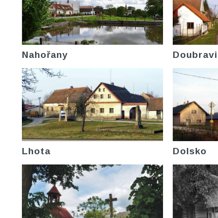
Nahořany
Doubravi
Lhota
Dolsko