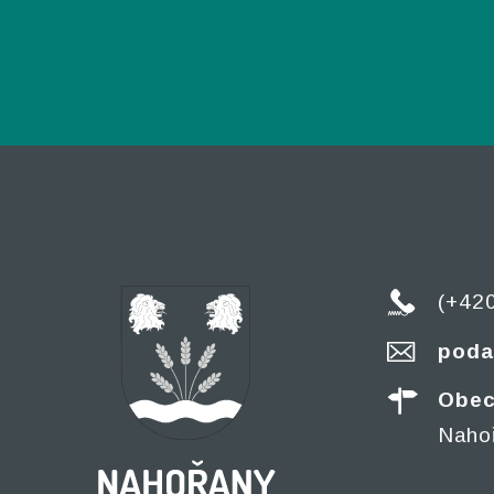
(+42
poda
Obec
Naho