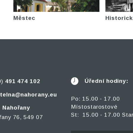
Městec
Historick
Úřední hodiny:
0)
491 474 102
telna@nahorany.eu
Po: 15.00 - 17.00
Místostarostové
 Nahořany
St: 15.00 - 17.00 Sta
řany 76, 549 07