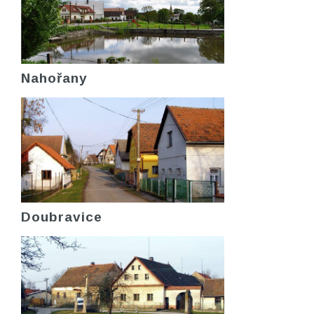
Nahořany
Doubravice