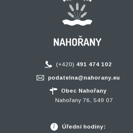
(+420)
491 474 102
podatelna@nahorany.eu
Obec Nahořany
Nahořany 76, 549 07
Úřední hodiny: