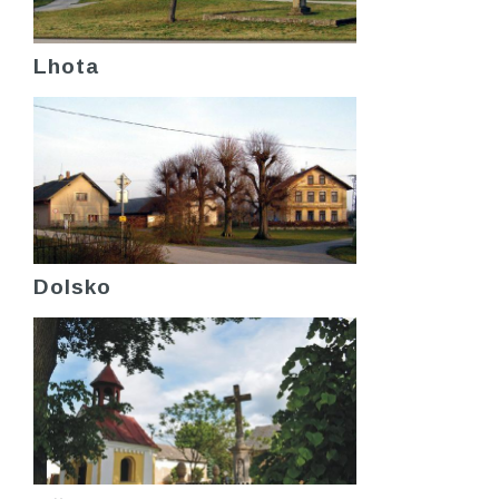
Lhota
Dolsko