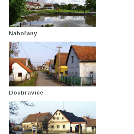
Nahořany
Doubravice