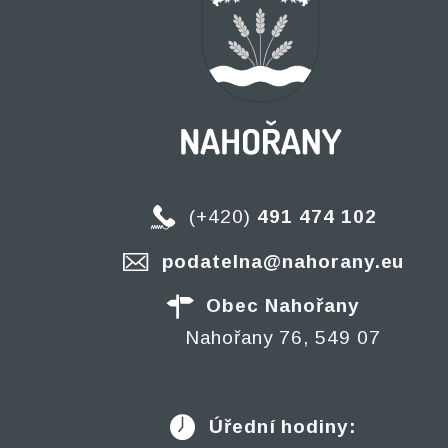
(+420)
491 474 102
podatelna@nahorany.eu
Obec Nahořany
Nahořany 76, 549 07
Úřední hodiny: