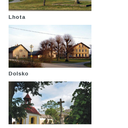
Lhota
Dolsko