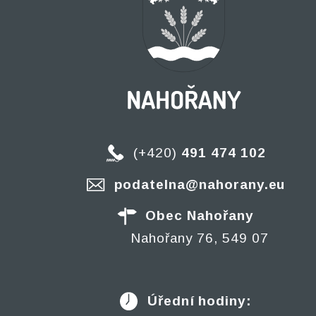
(+420)
491 474 102
podatelna@nahorany.eu
Obec Nahořany
Nahořany 76, 549 07
Úřední hodiny: