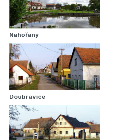
Nahořany
Doubravice