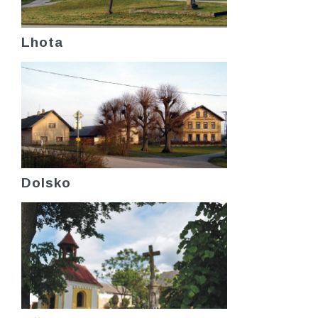
Lhota
Dolsko