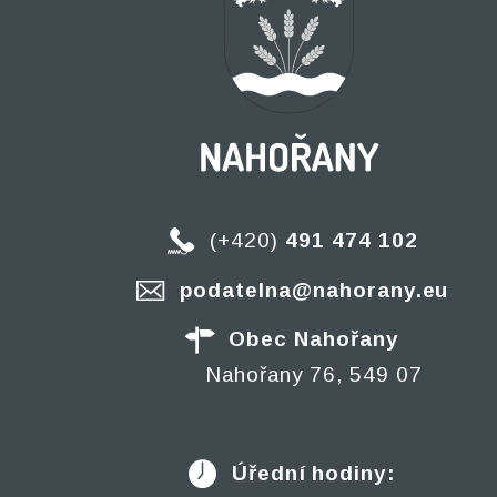
(+420)
491 474 102
podatelna@nahorany.eu
Obec Nahořany
Nahořany 76, 549 07
Úřední hodiny: