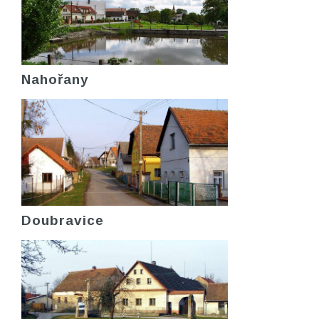
Nahořany
Doubravice