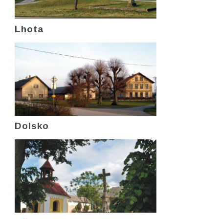
Lhota
Dolsko