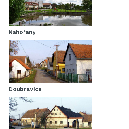
Nahořany
Doubravice