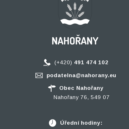
(+420)
491 474 102
podatelna@nahorany.eu
Obec Nahořany
Nahořany 76, 549 07
Úřední hodiny: