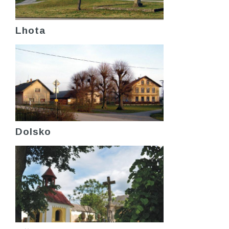
Lhota
Dolsko