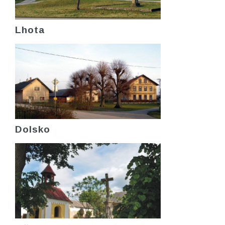
Lhota
Dolsko