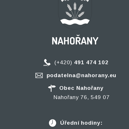
(+420)
491 474 102
podatelna@nahorany.eu
Obec Nahořany
Nahořany 76, 549 07
Úřední hodiny: