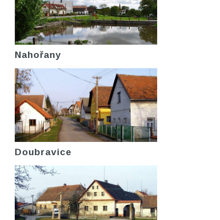
Nahořany
Doubravice