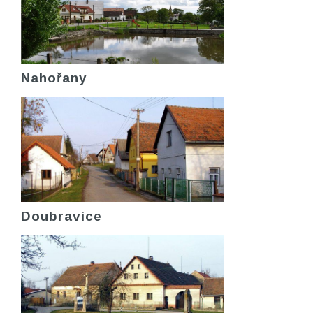
Nahořany
Doubravice