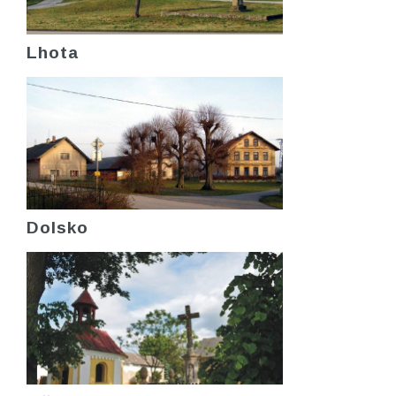
Lhota
Dolsko