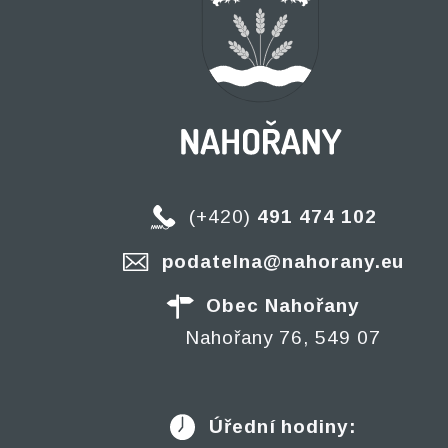
(+420)
491 474 102
podatelna@nahorany.eu
Obec Nahořany
Nahořany 76, 549 07
Úřední hodiny: