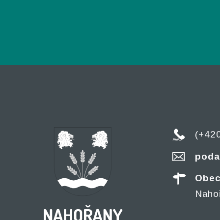
(+42
poda
Obec
Naho