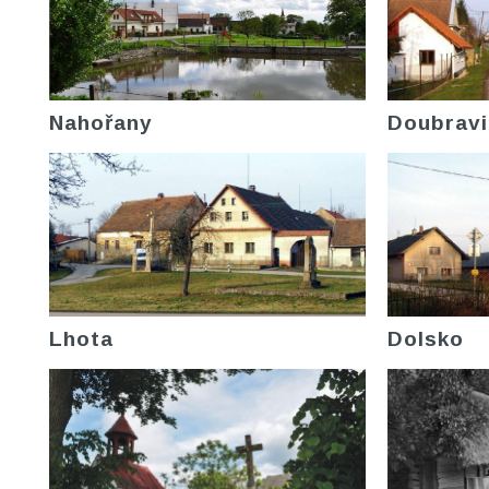
Nahořany
Doubravi
Lhota
Dolsko