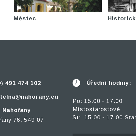
Městec
Historick
Úřední hodiny:
0)
491 474 102
telna@nahorany.eu
Po: 15.00 - 17.00
Místostarostové
 Nahořany
St: 15.00 - 17.00 Sta
řany 76, 549 07