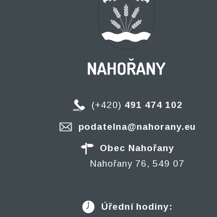
(+420)
491 474 102
podatelna@nahorany.eu
Obec Nahořany
Nahořany 76, 549 07
Úřední hodiny: