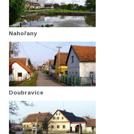
Nahořany
Doubravice