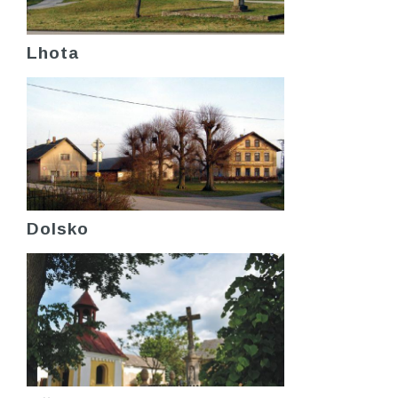
Lhota
Dolsko