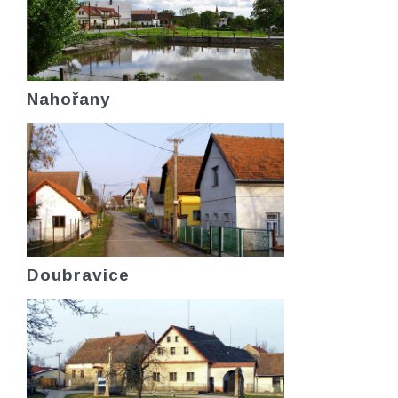
Nahořany
Doubravice