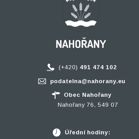
(+420)
491 474 102
podatelna@nahorany.eu
Obec Nahořany
Nahořany 76, 549 07
Úřední hodiny: