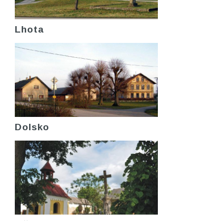
Lhota
Dolsko