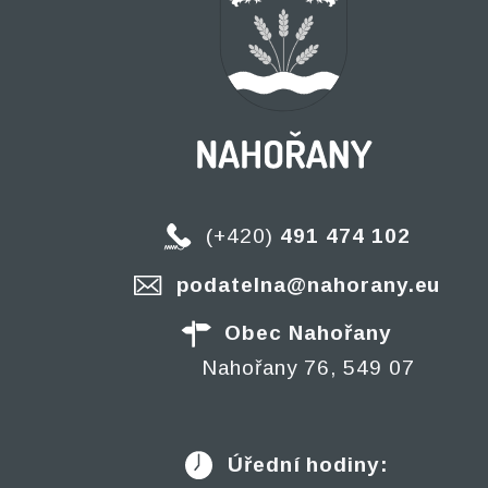
(+420)
491 474 102
podatelna@nahorany.eu
Obec Nahořany
Nahořany 76, 549 07
Úřední hodiny: