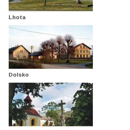
Lhota
Dolsko