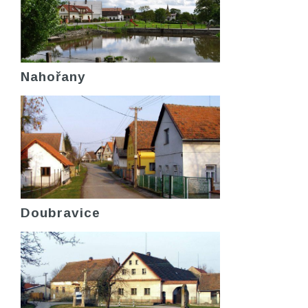
Nahořany
Doubravice