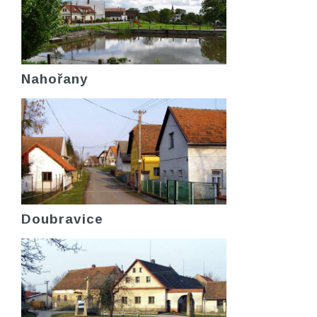
Nahořany
Doubravice