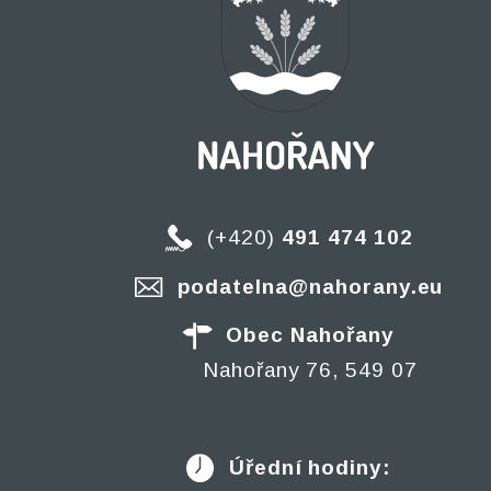
(+420)
491 474 102
podatelna@nahorany.eu
Obec Nahořany
Nahořany 76, 549 07
Úřední hodiny: