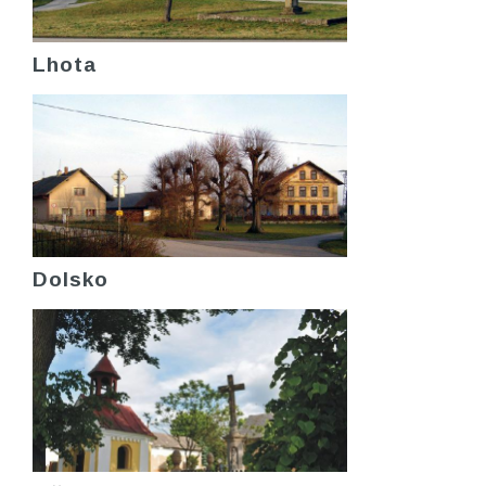
Lhota
Dolsko