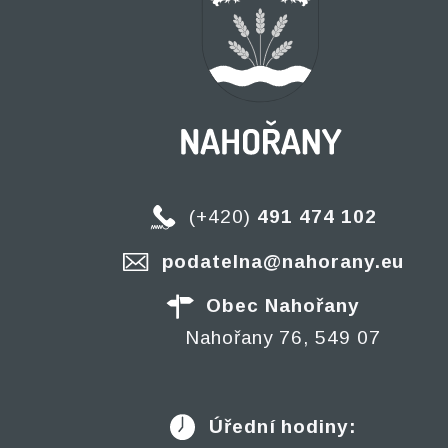
(+420)
491 474 102
podatelna@nahorany.eu
Obec Nahořany
Nahořany 76, 549 07
Úřední hodiny: