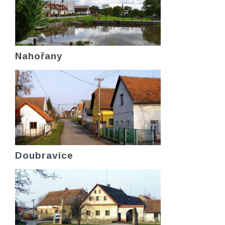
Nahořany
Doubravice