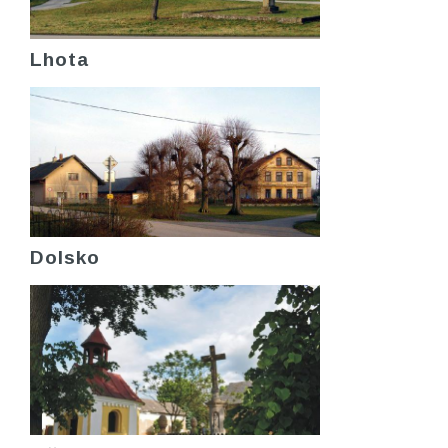
Lhota
Dolsko