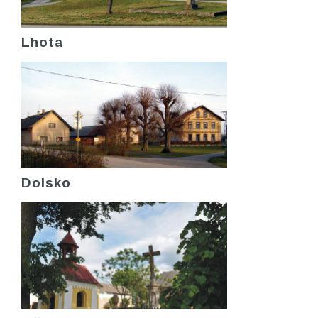
Lhota
Dolsko