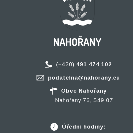
(+420)
491 474 102
podatelna@nahorany.eu
Obec Nahořany
Nahořany 76, 549 07
Úřední hodiny: