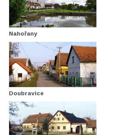
Nahořany
Doubravice