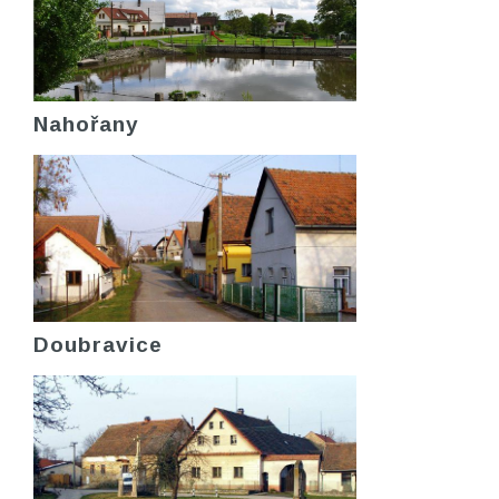
Nahořany
Doubravice