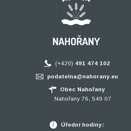
(+420)
491 474 102
podatelna@nahorany.eu
Obec Nahořany
Nahořany 76, 549 07
Úřední hodiny: