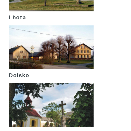
Lhota
Dolsko