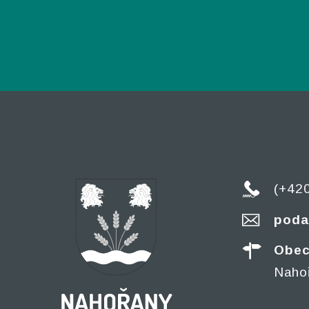
(+42
poda
Obec
Naho