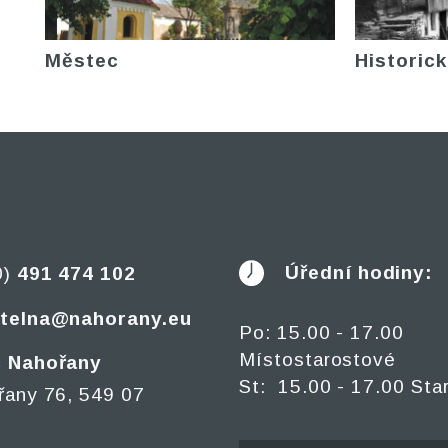
Městec
Historick
Úřední hodiny:
0)
491 474 102
telna@nahorany.eu
Po: 15.00 - 17.00
Místostarostové
 Nahořany
St: 15.00 - 17.00 Sta
řany 76, 549 07