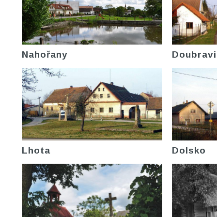
Nahořany
Doubravi
Lhota
Dolsko