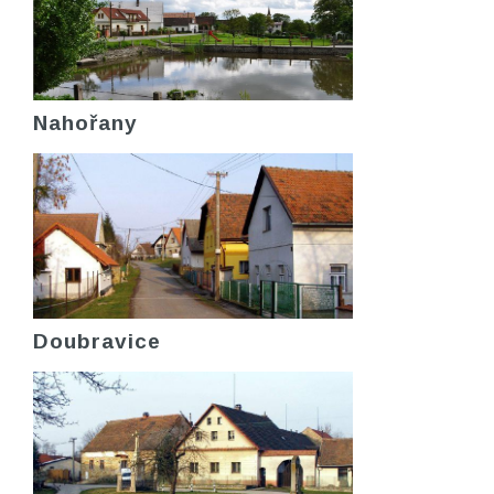
Nahořany
Doubravice