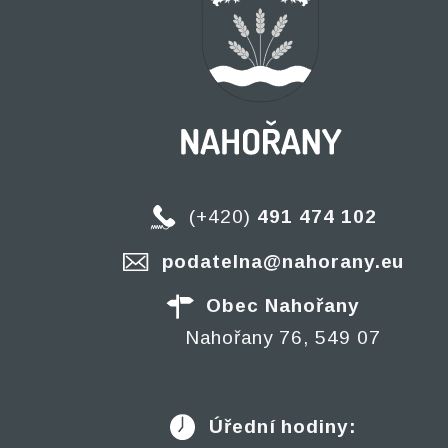
(+420)
491 474 102
podatelna@nahorany.eu
Obec Nahořany
Nahořany 76, 549 07
Úřední hodiny: