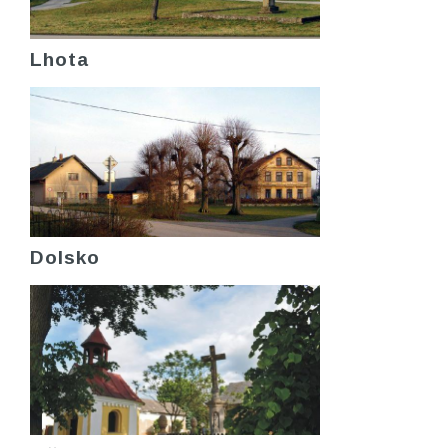
Lhota
Dolsko