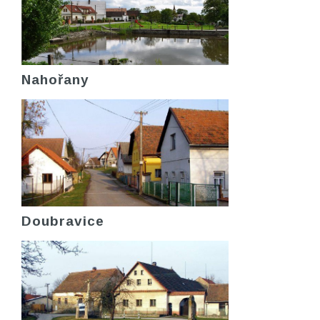
Nahořany
Doubravice