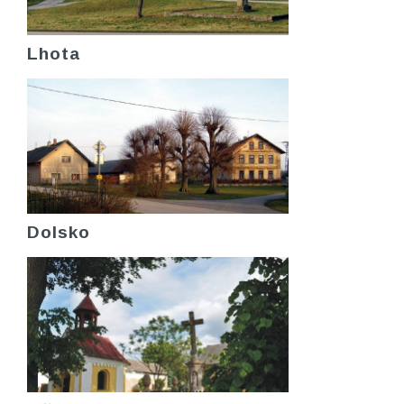
Lhota
Dolsko