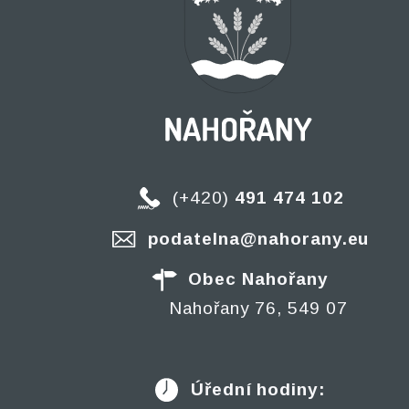
(+420)
491 474 102
podatelna@nahorany.eu
Obec Nahořany
Nahořany 76, 549 07
Úřední hodiny: