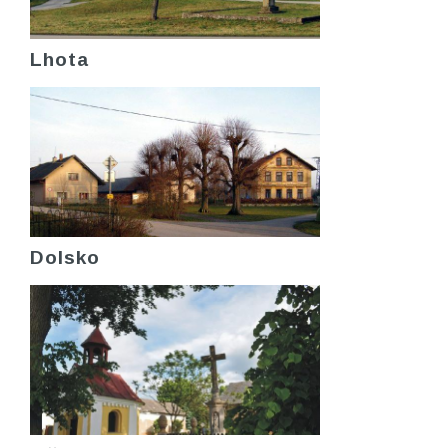
Lhota
Dolsko