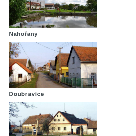
Nahořany
Doubravice