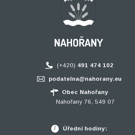
(+420)
491 474 102
podatelna@nahorany.eu
Obec Nahořany
Nahořany 76, 549 07
Úřední hodiny: