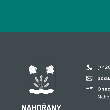
(+42
poda
Obec
Naho