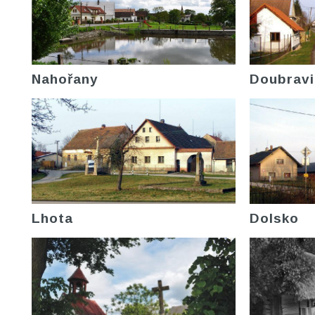
Nahořany
Doubravi
Lhota
Dolsko