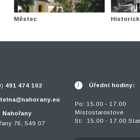
Městec
Historick
Úřední hodiny:
0)
491 474 102
telna@nahorany.eu
Po: 15.00 - 17.00
Místostarostové
 Nahořany
St: 15.00 - 17.00 Sta
řany 76, 549 07