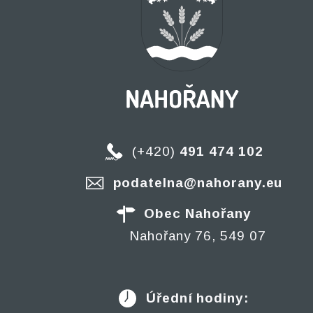
(+420)
491 474 102
podatelna@nahorany.eu
Obec Nahořany
Nahořany 76, 549 07
Úřední hodiny: