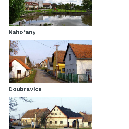
Nahořany
Doubravice