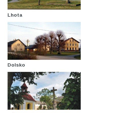
Lhota
Dolsko