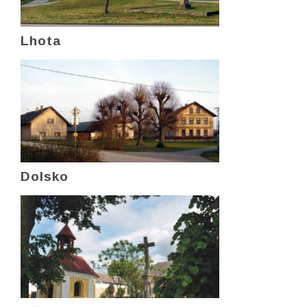
Lhota
Dolsko