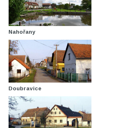
Nahořany
Doubravice