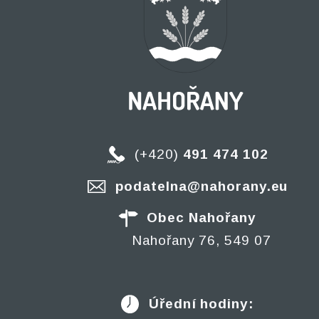
(+420)
491 474 102
podatelna@nahorany.eu
Obec Nahořany
Nahořany 76, 549 07
Úřední hodiny: