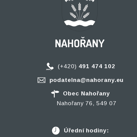
(+420)
491 474 102
podatelna@nahorany.eu
Obec Nahořany
Nahořany 76, 549 07
Úřední hodiny: