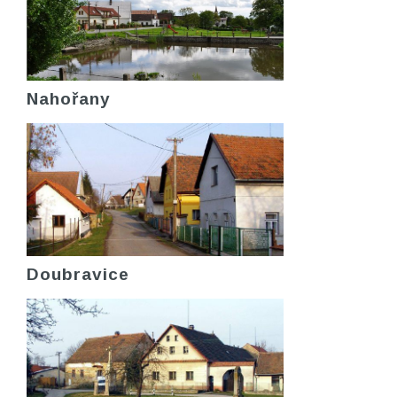
Nahořany
Doubravice