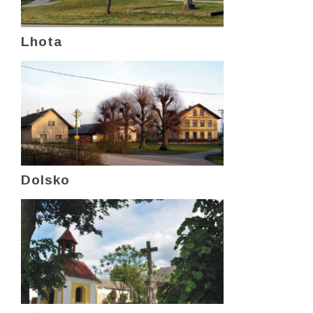
Lhota
Dolsko