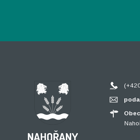
(+42
poda
Obec
Naho