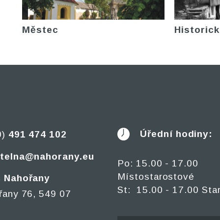
Městec
Historick
Úřední hodiny:
0)
491 474 102
telna@nahorany.eu
Po: 15.00 - 17.00
Místostarostové
 Nahořany
St: 15.00 - 17.00 Sta
řany 76, 549 07