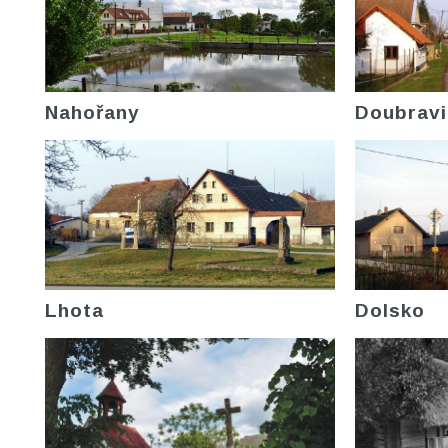
Nahořany
Doubravi
Lhota
Dolsko