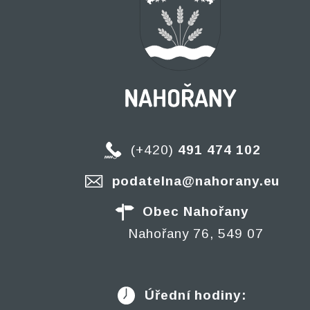
(+420)
491 474 102
podatelna@nahorany.eu
Obec Nahořany
Nahořany 76, 549 07
Úřední hodiny: