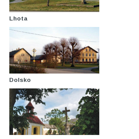
Lhota
Dolsko