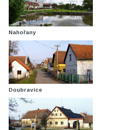
Nahořany
Doubravice