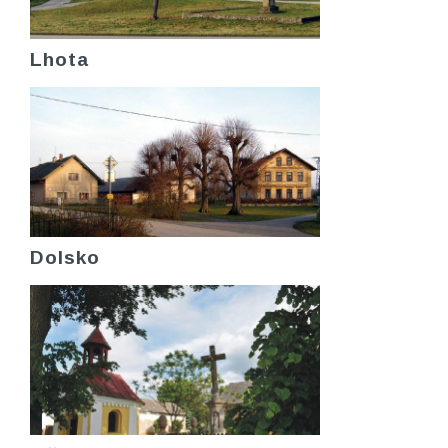
Lhota
Dolsko