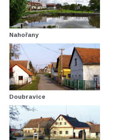
Nahořany
Doubravice