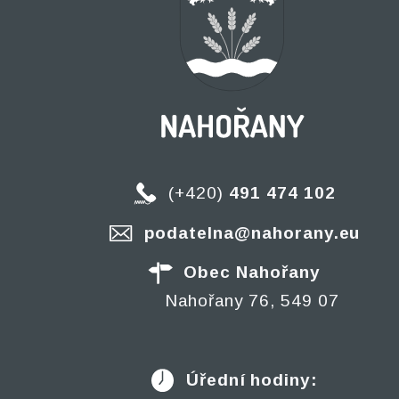
(+420)
491 474 102
podatelna@nahorany.eu
Obec Nahořany
Nahořany 76, 549 07
Úřední hodiny: