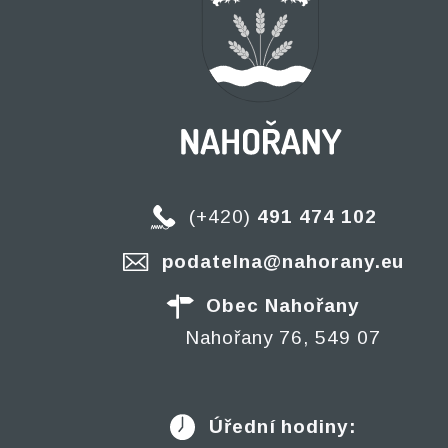
(+420)
491 474 102
podatelna@nahorany.eu
Obec Nahořany
Nahořany 76, 549 07
Úřední hodiny: