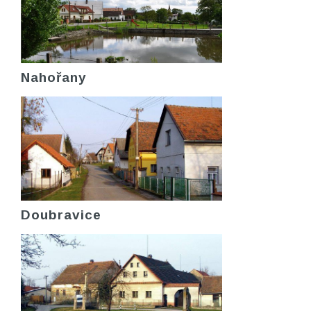
Nahořany
Doubravice