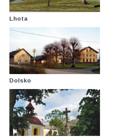
Lhota
Dolsko