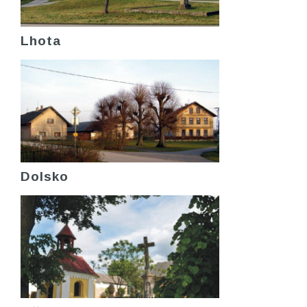
Lhota
Dolsko