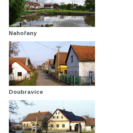
Nahořany
Doubravice