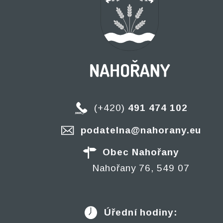
(+420)
491 474 102
podatelna@nahorany.eu
Obec Nahořany
Nahořany 76, 549 07
Úřední hodiny: