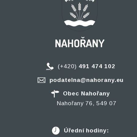
(+420)
491 474 102
podatelna@nahorany.eu
Obec Nahořany
Nahořany 76, 549 07
Úřední hodiny: