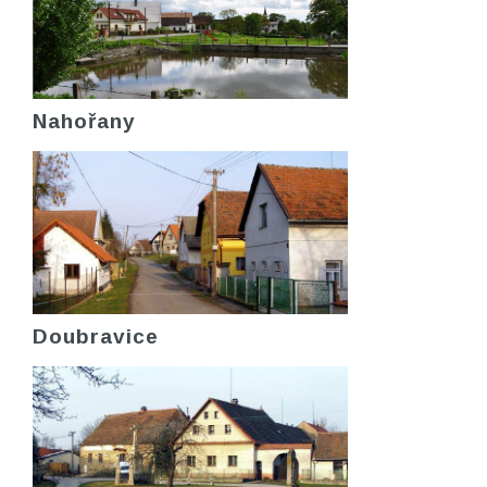
Nahořany
Doubravice