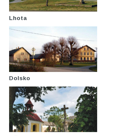
Lhota
Dolsko