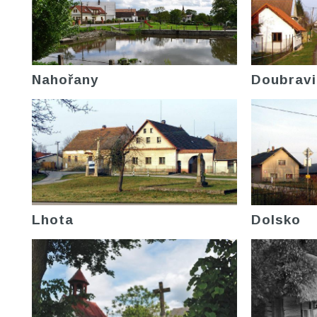
Nahořany
Doubravi
Lhota
Dolsko