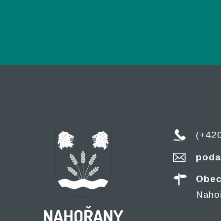
(+42
poda
Obec
Naho