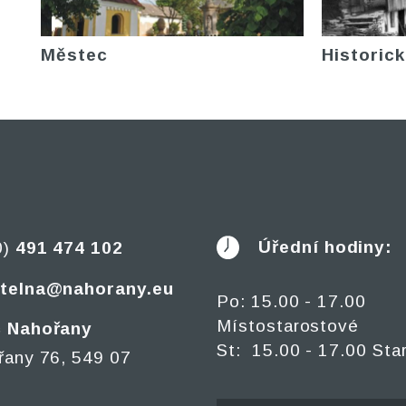
Městec
Historick
Úřední hodiny:
0)
491 474 102
telna@nahorany.eu
Po: 15.00 - 17.00
Místostarostové
 Nahořany
St: 15.00 - 17.00 Sta
řany 76, 549 07