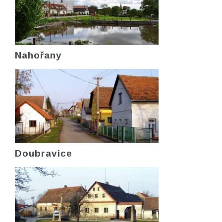
Nahořany
Doubravice