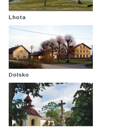
Lhota
Dolsko