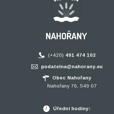
(+420)
491 474 102
podatelna@nahorany.eu
Obec Nahořany
Nahořany 76, 549 07
Úřední hodiny: