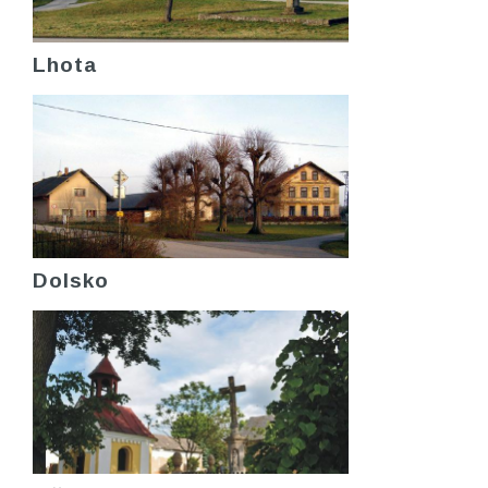
Lhota
Dolsko