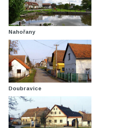
Nahořany
Doubravice