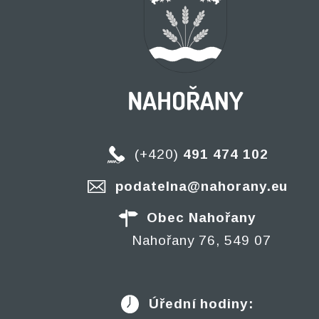
(+420)
491 474 102
podatelna@nahorany.eu
Obec Nahořany
Nahořany 76, 549 07
Úřední hodiny: