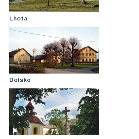
Lhota
Dolsko