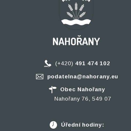
(+420)
491 474 102
podatelna@nahorany.eu
Obec Nahořany
Nahořany 76, 549 07
Úřední hodiny: