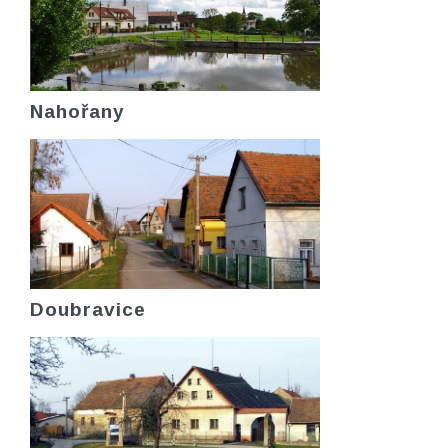
Nahořany
Doubravice