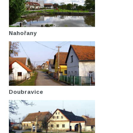
Nahořany
Doubravice