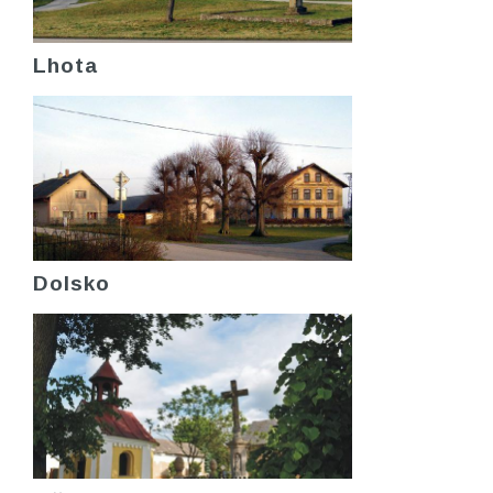
Lhota
Dolsko