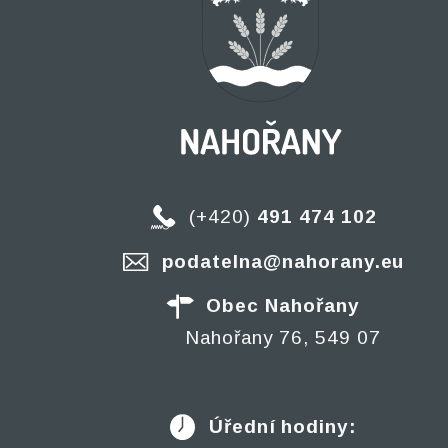
(+420)
491 474 102
podatelna@nahorany.eu
Obec Nahořany
Nahořany 76, 549 07
Úřední hodiny: