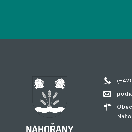
(+42
poda
Obec
Naho