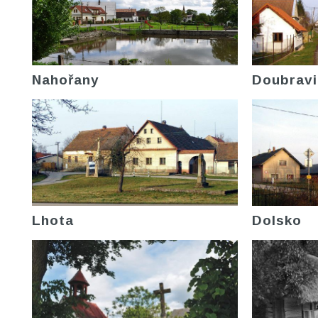
Nahořany
Doubravi
Lhota
Dolsko