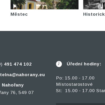
Městec
Historick
Úřední hodiny:
0)
491 474 102
telna@nahorany.eu
Po: 15.00 - 17.00
Místostarostové
 Nahořany
St: 15.00 - 17.00 Sta
řany 76, 549 07