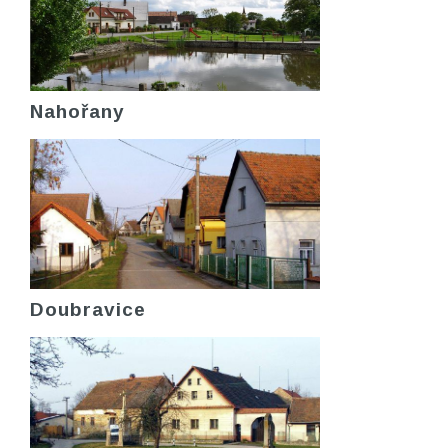
Nahořany
Doubravice