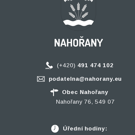
(+420)
491 474 102
podatelna@nahorany.eu
Obec Nahořany
Nahořany 76, 549 07
Úřední hodiny: