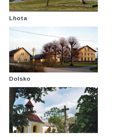
Lhota
Dolsko