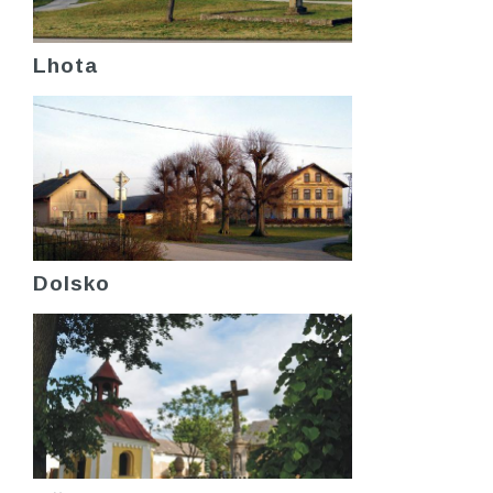
Lhota
Dolsko