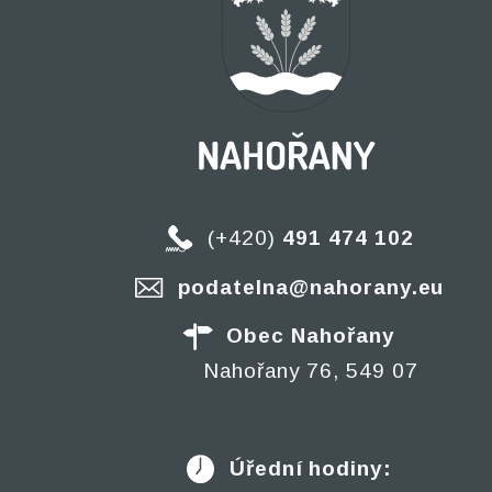
(+420)
491 474 102
podatelna@nahorany.eu
Obec Nahořany
Nahořany 76, 549 07
Úřední hodiny: