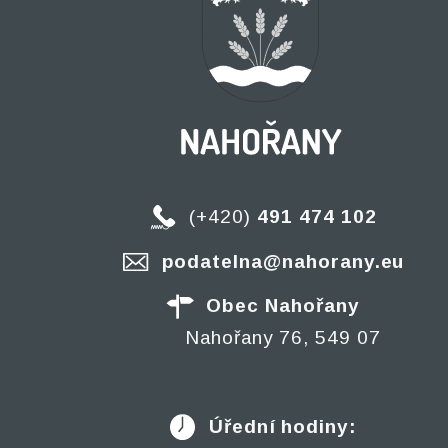
(+420)
491 474 102
podatelna@nahorany.eu
Obec Nahořany
Nahořany 76, 549 07
Úřední hodiny: