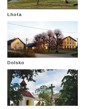
Lhota
Dolsko