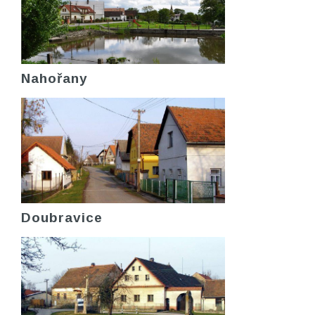
Nahořany
Doubravice