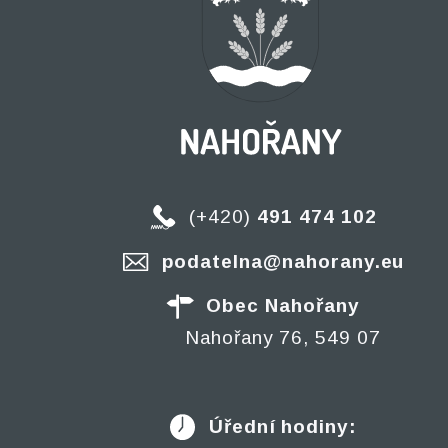
(+420)
491 474 102
podatelna@nahorany.eu
Obec Nahořany
Nahořany 76, 549 07
Úřední hodiny: