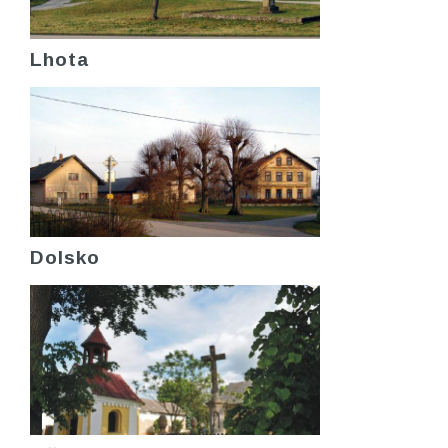
Lhota
Dolsko