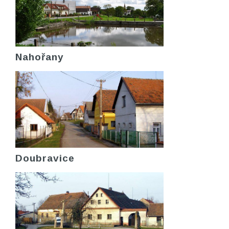
Nahořany
Doubravice