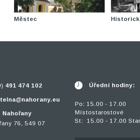
Městec
Historick
Úřední hodiny:
0)
491 474 102
telna@nahorany.eu
Po: 15.00 - 17.00
Místostarostové
 Nahořany
St: 15.00 - 17.00 Sta
řany 76, 549 07