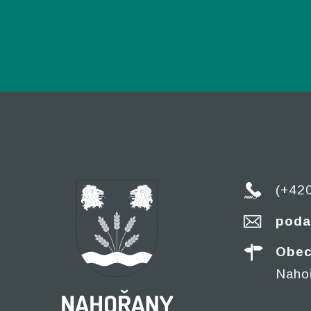
(+42
poda
Obec
Naho