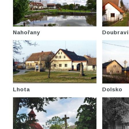
Nahořany
Doubravi
Lhota
Dolsko