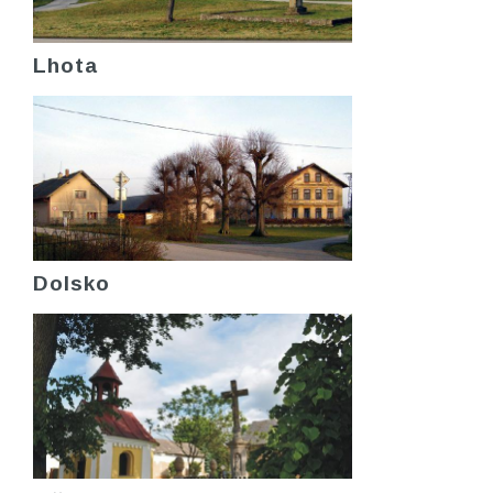
Lhota
Dolsko