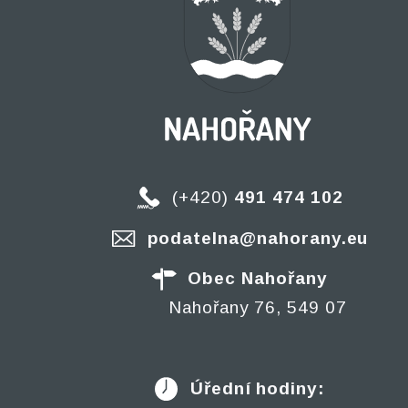
(+420)
491 474 102
podatelna@nahorany.eu
Obec Nahořany
Nahořany 76, 549 07
Úřední hodiny: