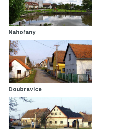
Nahořany
Doubravice