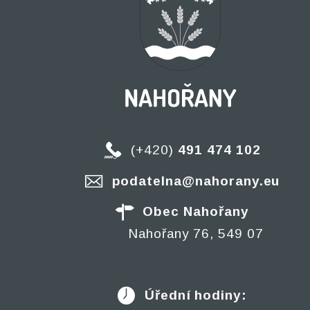
(+420)
491 474 102
podatelna@nahorany.eu
Obec Nahořany
Nahořany 76, 549 07
Úřední hodiny: