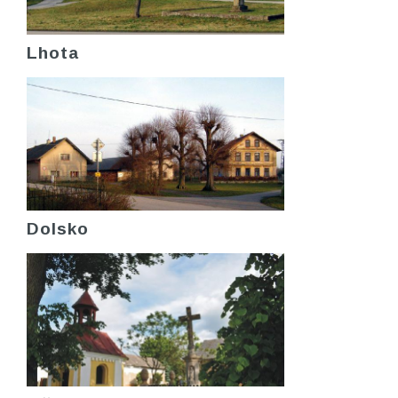
Lhota
Dolsko