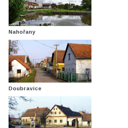
Nahořany
Doubravice