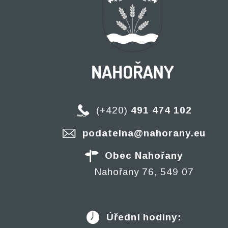
(+420)
491 474 102
podatelna@nahorany.eu
Obec Nahořany
Nahořany 76, 549 07
Úřední hodiny: