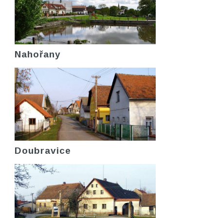
Nahořany
Doubravice