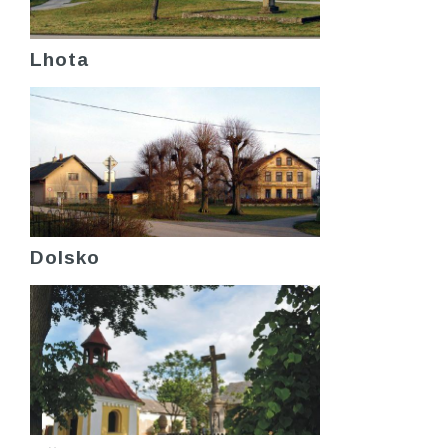
Lhota
Dolsko