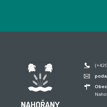
(+42
poda
Obec
Naho