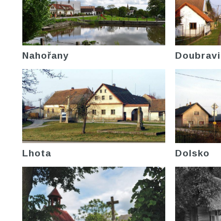
Nahořany
Doubravi
Lhota
Dolsko