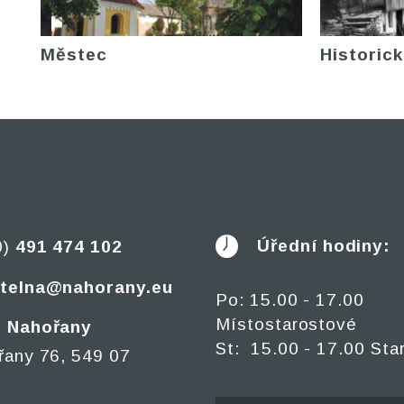
Městec
Historick
Úřední hodiny:
0)
491 474 102
telna@nahorany.eu
Po: 15.00 - 17.00
Místostarostové
 Nahořany
St: 15.00 - 17.00 Sta
řany 76, 549 07