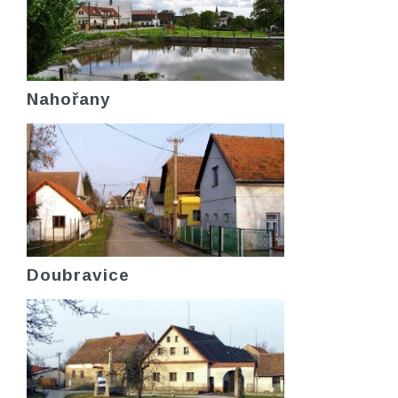
Nahořany
Doubravice